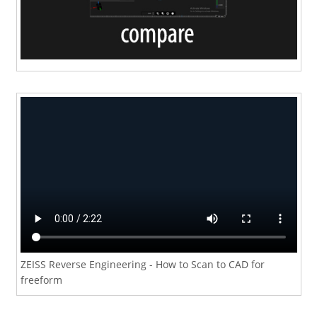
ZEISS Reverse Engineering - How to Scan to CAD for
freeform